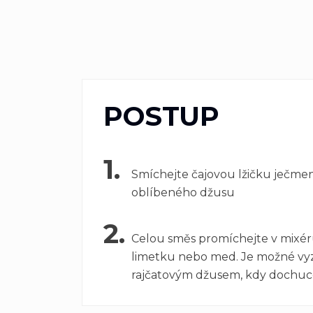
POSTUP
1.
Smíchejte čajovou lžičku ječme
oblíbeného džusu
2.
Celou směs promíchejte v mixéru
limetku nebo med. Je možné vyzko
rajčatovým džusem, kdy dochuce