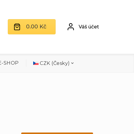
0.00
Kč
Váš účet
E-SHOP
CZK (Česky)