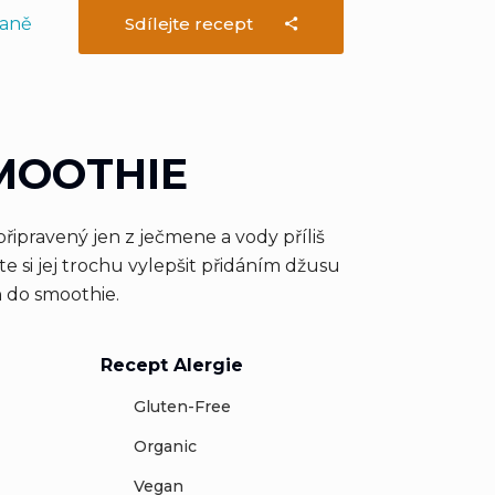
daně
Sdílejte recept
MOOTHIE
ipravený jen z ječmene a vody příliš
e si jej trochu vylepšit přidáním džusu
 do smoothie.
Recept Alergie
Gluten-Free
Organic
Vegan