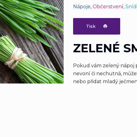
Nápoje
,
Občerstvení
,
Sní
Tisk
ZELENÉ S
Pokud vám zelený nápoj př
nevoní či nechutná, můžet
nebo přidat mladý ječmen