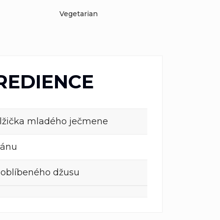
Vegetarian
REDIENCE
 lžička mladého ječmene
nánu
oblíbeného džusu