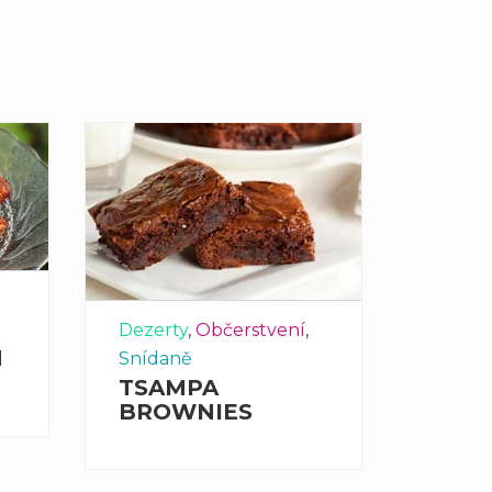
Hlavní 
Dezerty
,
Občerstvení
,
ZEL
M
KAR
Snídaně
TSAMPA
BROWNIES