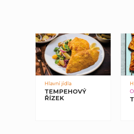
vení
Hlavní jídla
H
Č
TEMPEHOVÝ
O
ŘÍZEK
T