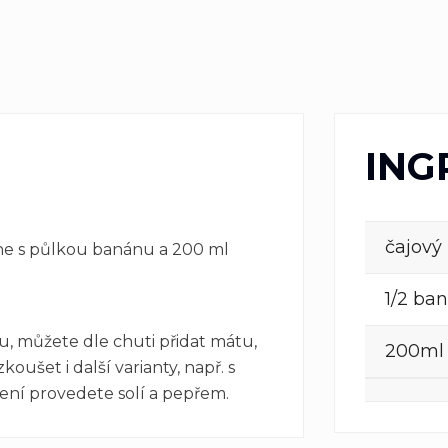
ING
čajový
ne s půlkou banánu a 200 ml
1/2 ba
, můžete dle chuti přidat mátu,
200ml 
ušet i další varianty, např. s
ní provedete solí a pepřem.