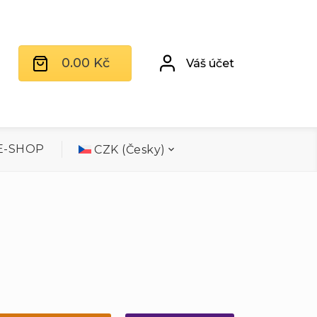
0.00
Kč
Váš účet
E-SHOP
CZK (Česky)