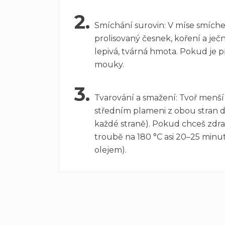
2.
Smíchání surovin: V míse smíche
prolisovaný česnek, koření a je
lepivá, tvárná hmota. Pokud je pří
mouky.
3.
Tvarování a smažení: Tvoř menší
středním plameni z obou stran d
každé straně). Pokud chceš zdrav
troubě na 180 °C asi 20–25 minu
olejem).