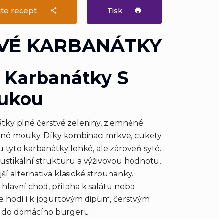
jte recept
Tisk
VÉ KARBANÁTKY
 Karbanátky S
ukou
tky plné čerstvé zeleniny, zjemněné
čné mouky. Díky kombinaci mrkve, cukety
u tyto karbanátky lehké, ale zároveň syté.
ustikální strukturu a výživovou hodnotu,
jší alternativa klasické strouhanky.
 hlavní chod, příloha k salátu nebo
e hodí i k jogurtovým dipům, čerstvým
ň do domácího burgeru.