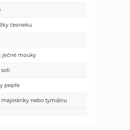
e
užky česneku
ic ječné mouky
 soli
ky pepře
ka majoránky nebo tymiánu