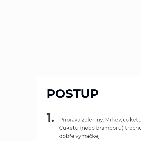
POSTUP
1.
Příprava zeleniny: Mrkev, cuketu
Cuketu (nebo bramboru) trochu o
dobře vymačkej.