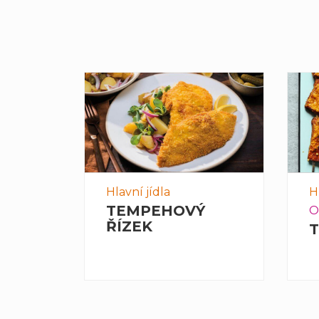
vení
Hlavní jídla
H
Č
TEMPEHOVÝ
O
ŘÍZEK
T