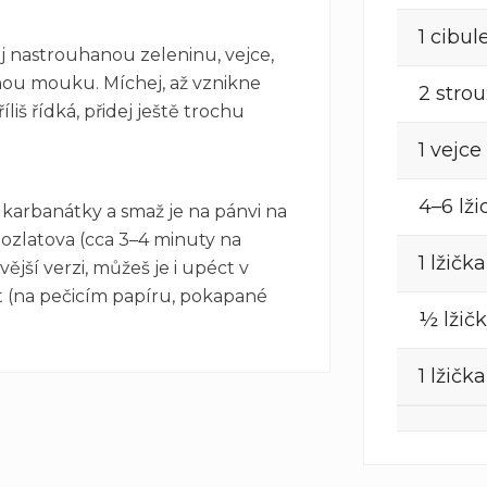
1 cibul
j nastrouhanou zeleninu, vejce,
čnou mouku. Míchej, až vznikne
2 stro
liš řídká, přidej ještě trochu
1 vejce
4–6 lž
 karbanátky a smaž je na pánvi na
ozlatova (cca 3–4 minuty na
1 lžička
ější verzi, můžeš je i upéct v
t (na pečicím papíru, pokapané
½ lžič
1 lžič