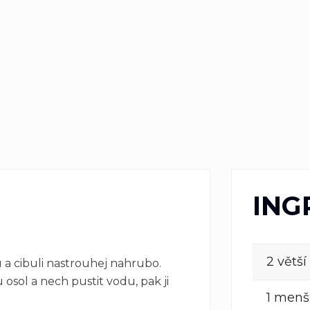
ING
2 větš
 a cibuli nastrouhej nahrubo.
sol a nech pustit vodu, pak ji
1 menš