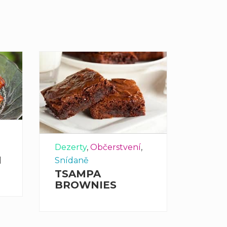
Hlavní 
Dezerty
,
Občerstvení
,
ZEL
M
KAR
Snídaně
TSAMPA
BROWNIES