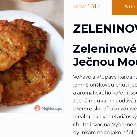
Hlavní jídla
Sdíle
ZELENINO
Zeleninové
Ječnou Mo
Voňavé a křupavé karbaná
jemně oříškovou chutí je
a aromatického koření jso
Ječná mouka jim dodává r
přičemž slouží jako zdravě
Ideální jako vegetariánský
chutná svačina. Výborně s
bylinkám nebo jako nápl