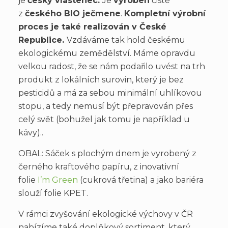
je
český vlastenec.
Je
vyroben
čistě
z
českého BIO ječmene
.
Kompletní výrobní
proces je také realizován v České
Republice.
Vzdáváme tak hold českému
ekologickému zemědělství. Máme opravdu
velkou radost, že se nám podařilo uvést na trh
produkt z lokálních surovin, který je bez
pesticidů a má za sebou minimální uhlíkovou
stopu, a tedy nemusí být přepravován přes
celý svět (bohužel jak tomu je například u
kávy)..
OBAL:
Sáček s plochým dnem je vyrobený z
černého kraftového papíru, z inovativní
folie
I’m Green
(cukrová třetina) a jako bariéra
slouží folie KPET
.
V rámci zvyšování ekologické výchovy v ČR
nabízíme také doplňkový sortiment, který