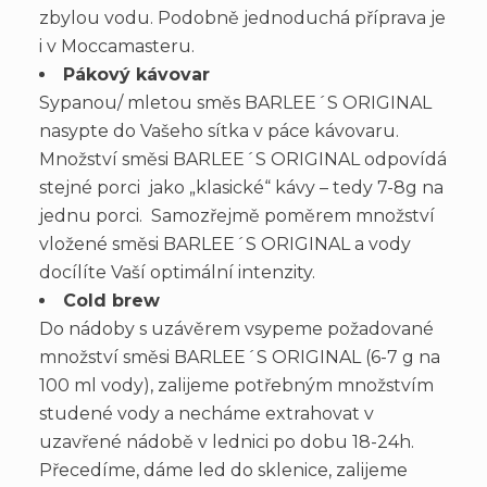
zbylou vodu. Podobně jednoduchá příprava je
i v Moccamasteru.
Pákový kávovar
Sypanou/ mletou směs BARLEE´S ORIGINAL
nasypte do Vašeho sítka v páce kávovaru.
Množství směsi BARLEE´S ORIGINAL odpovídá
stejné porci jako „klasické“ kávy – tedy 7-8g na
jednu porci. Samozřejmě poměrem množství
vložené směsi BARLEE´S ORIGINAL a vody
docílíte Vaší optimální intenzity.
Cold brew
Do nádoby s uzávěrem vsypeme požadované
množství směsi BARLEE´S ORIGINAL (6-7 g na
100 ml vody), zalijeme potřebným množstvím
studené vody a necháme extrahovat v
uzavřené nádobě v lednici po dobu 18-24h.
Přecedíme, dáme led do sklenice, zalijeme