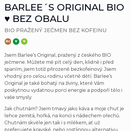
BARLEE´S ORIGINAL BIO
♥ BEZ OBALU
BIO PRAŽENÝ JEČMEN BEZ KOFEINU
Or
V
V
Jsem Barlee’s Original, pražený z českého BIO
ječmene. Můžete mě pít celý den, klidně i před
spaním, jsem totiž přirozeně bezkofeinový. Jsem
vhodný pro celou rodinu včetně dětí. Barlee’s
Original je také bohatý na živiny, které Vám
poskytnou vydatnou porci energie a podpoří tělo i
vaše smysly.
Jak chutnám? Jsem tmavý jako káva a moje chuť je
lehce zemitá, hořká, na konci s nádechem ořechů.
Chutnám skvěle jen tak i s mlékem, ať už
preferujete kravské, nebo rostlinnou alternativu.