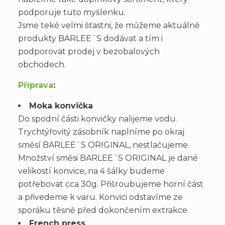
podporuje tuto myšlenku.
Jsme teké velmi šťastni, že můžeme aktuálně
produkty BARLEE´S dodávat a tím i
podporovat prodej v bezobalových
obchodech.
Příprava
:
Moka konvička
Do spodní části konvičky nalijeme vodu.
Trychtýřovitý zásobník naplníme po okraj
směsí BARLEE´S ORIGINAL, nestlačujeme.
Množství směsi BARLEE´S ORIGINAL je dané
velikostí konvice, na 4 šálky budeme
potřebovat cca 30g. Přišroubujeme horní část
a přivedeme k varu. Konvici odstavíme ze
sporáku těsně před dokončením extrakce.
French press