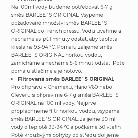
Na 100ml vody budeme potřebovat 6-7 g
směsi BARLEE´S ORIGINAL. Vsypeme
požadované množství směsi BARLEE´S
ORIGINAL do french pressu. Vodu uvaříme a
necháme asi půl minuty odstát, aby teplota
klesla na 93-94 °C. Pomalu zalijeme směs
BARLEE´S ORIGINAL horkou vodou,
zamícháme a necháme 5-6 minut odstát. Poté
pomalu stlačíme a je hotovo.
Filtrovaná směs BARLEE´S ORIGINAL
Pro přípravu v Chemexu, Hario V60 nebo
Cleveru si připravíme 6-7 g směsi BARLEE´S
ORIGINAL na 100 ml vody. Nejprve
propláchneme filtr horkou vodou, vsypeme
směs BARLEE´S ORIGINAL, zalijeme 30 ml
vody o teplotě 93-94 °C a počkáme 30 vteřin.
Poté krouživými pohyby od středu dolijeme