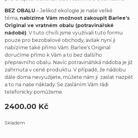
BEZ OBALU
– Jelikož ekologie je naše velké
téma,
nabízíme Vám možnost zakoupit Barlee’s
Original ve vratném obalu (potravinářské
nádobě)
. V tuto chvíli jsme využívali tuto formu
pouze pro bezobalové obchody, avšak nyní ji
nabízíme také přímo Vám. Barlee’s Original
doručíme přímo k Vám a to bez dalšího
přepravního obalu. Navíc potravinářská nádoba je již
zahrnuta v ceně produktu. V případě, že nádobu
dále doma nevyužijete, můžete nám ji zaslat nazpět
a to na naše náklady. Se zasláním Vám rádi
telefonicky pomůžeme.
2400.00
Kč
Skladem
BARLEE´S ORIGINAL BIO ♥ BEZ OBALU množství
Altern