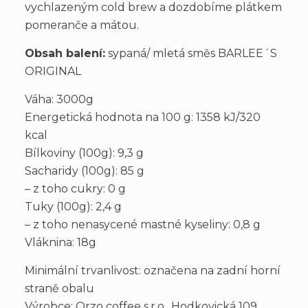
vychlazeným cold brew a dozdobíme plátkem
pomeranče a mátou.
Obsah balení:
sypaná/ mletá směs BARLEE´S
ORIGINAL
Váha: 3000g
Energetická hodnota na 100 g: 1358 kJ/320
kcal
Bílkoviny (100g): 9,3 g
Sacharidy (100g): 85 g
– z toho cukry: 0 g
Tuky (100g): 2,4 g
– z toho nenasycené mastné kyseliny: 0,8 g
Vláknina: 18g
Minimální trvanlivost: označena na zadní horní
straně obalu
Výrobce: Orzo coffee s.r.o., Hodkovická 109,