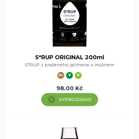
S*RUP ORIGINAL 200ml
S*RUP z praženého ječmene s inulinem
Or
V
V
98.00
Kč
VYPRODÁNO