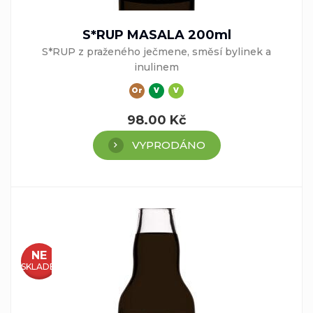
S*RUP MASALA 200ml
S*RUP z praženého ječmene, směsí bylinek a
inulinem
Or
V
V
98.00
Kč
VYPRODÁNO
NE
SKLADEM