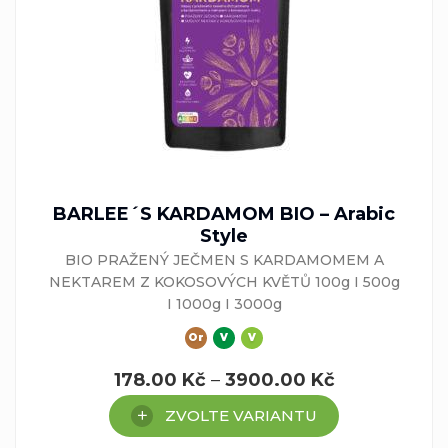
BARLEE´S KARDAMOM BIO – Arabic
Style
BIO PRAŽENÝ JEČMEN S KARDAMOMEM A
NEKTAREM Z KOKOSOVÝCH KVĚTŮ 100g I 500g
I 1000g I 3000g
Or
V
V
178.00
Kč
–
3900.00
Kč
ZVOLTE VARIANTU