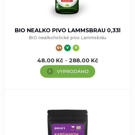
BIO NEALKO PIVO LAMMSBRAU 0,33l
BIO nealkoholické pivo Lammsbräu
Or
V
V
48.00
Kč
–
288.00
Kč
VYPRODÁNO