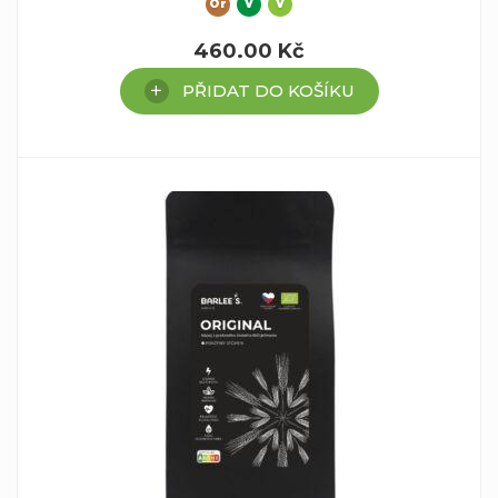
Or
V
V
460.00
Kč
PŘIDAT DO KOŠÍKU